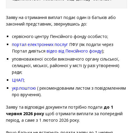
Заяву на отримання виплат подає один із батьків або
законний представник, звернувшись до:
сервісного центру Пенсійного фонду особисто;
портал електронних послуг
ПФУ (як подати через
Портал дивіться
відео від Пенсійного фонду
);
уповноваженої особи виконавчого органу сільської,
селищної, міської, районної у місті (у разі утворення)
ради;
ЦНАП
;
укр.поштою
( рекомендованим листом з повідомленням
про вручення).
Заяву та відповідні документи потрібно подати
до 1
червня 2026 року
щоб отримати виплати за попередній
період, а саме з 1 лютого 2026 року.
Якщо батьки не встигнуть подати заяву до 1 червня —