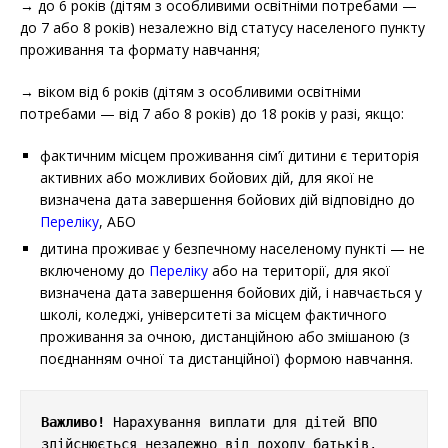
→ до 6 років (дітям з особливими освітніми потребами —
до 7 або 8 років) незалежно від статусу населеного пункту
проживання та формату навчання;
→ віком від 6 років (дітям з особливими освітніми
потребами — від 7 або 8 років) до 18 років у разі, якщо:
фактичним місцем проживання сім’ї дитини є територія
активних або можливих бойових дій, для якої не
визначена дата завершення бойових дій відповідно до
Переліку
, АБО
дитина проживає у безпечному населеному пункті — не
включеному до
Переліку
або на території, для якої
визначена дата завершення бойових дій, і навчається у
школі, коледжі, університеті за місцем фактичного
проживання
за очною, дистанційною або змішаною (з
поєднанням очної та дистанційної) формою навчання.
Важливо!
 Нарахування виплати для дітей ВПО 
здійснюється незалежно від доходу батьків.