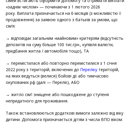
сімей встигають оформити допомогу та отримати виплати
«заднім числом» — починаючи з 1 лютого 2026
року. Виплата призначається на 6 місяців (з можливістю її
продовження) за заявою одного з батьків за умови, що
сім’я:
→ відповідає загальним «майновим» критеріям
(відсутність
депозитів на суму більше 100 тис.грн., купівля валюти,
придбання житла / автомобіля тощо)
, ТА
→ перемістилася або повторно перемістилися з 1 січня
2022 року з територій, включених до
Переліку
територій,
на яких ведуться (велися) бойові дії або тимчасово
окупованих рф (далі — Перелік), АБО
→ житло сім’ї знищене або пошкоджене до ступеня
непридатного для проживання.
Також встановлюються додаткові вимоги залежно від віку
дитини. Допомога призначається дітям з числа ВПО віком: