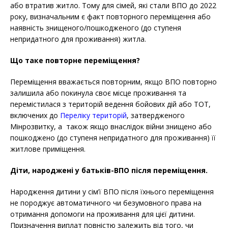
або втратив житло. Тому для сімей, які стали ВПО до 2022
року, визначальним є факт повторного переміщення або
наявність знищеного/пошкодженого (до ступеня
непридатного для проживання) житла.
Що таке повторне переміщення?
Переміщення вважається повторним, якщо ВПО повторно
залишила або покинула своє місце проживання та
перемістилася з територій ведення бойових дій або ТОТ,
включених до
Переліку територій
, затвердженого
Мінрозвитку, а також якщо внаслідок війни знищено або
пошкоджено (до ступеня непридатного для проживання) її
житлове приміщення.
Діти, народжені у батьків-ВПО після переміщення.
Народження дитини у сім’ї ВПО після їхнього переміщення
не породжує автоматичного чи безумовного права на
отримання допомоги на проживання для цієї дитини.
Призначення виплат повністю залежить від того, чи