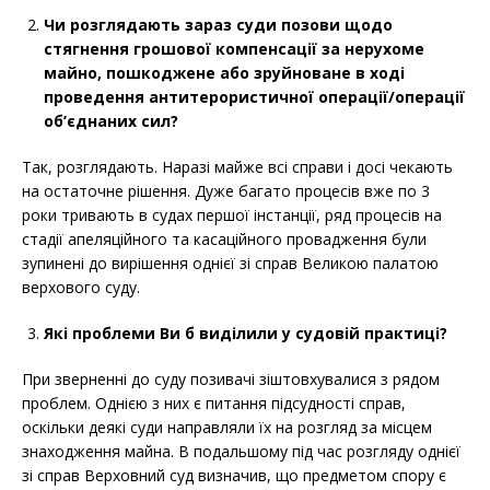
Чи розглядають зараз суди позови
щодо
стягнення грошової компенсації за нерухоме
майно, пошкоджене або зруйноване в ході
проведення антитерористичної операції/операції
об’єднаних сил?
Так, розглядають. Наразі майже всі справи і досі чекають
на остаточне рішення. Дуже багато процесів вже по 3
роки тривають в судах першої інстанції, ряд процесів на
стадії апеляційного та касаційного провадження були
зупинені до вирішення однієї зі справ Великою палатою
верхового суду.
Які проблеми Ви б виділили у судовій практиці?
При зверненні до суду позивачі зіштовхувалися з рядом
проблем. Однією з них є питання підсудності справ,
оскільки деякі суди направляли їх на розгляд за місцем
знаходження майна. В подальшому під час розгляду однієї
зі справ Верховний суд визначив, що предметом спору є