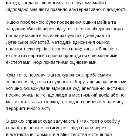
шкода, завдана злочином, а не нерухоме майно.
Відповідно має діяти правило альтернативної підсудності.
Іншою проблемою було проведення оцінки майна та
завданих збитків через відсутність останніх даних щодо
продажу майна в населених пунктах Донецької та
Луганської областей, методики здійснення оцінки,
наявності експертів з певною кваліфікацією. Більшість
експертиз наразі в справах проводиться державними
експертами, іноді приватними оцінювачами.
Крім того, позивачі зіштовхувалися з проблемами
звільнення від сплати судового збору, але як правило, ми
успішно оскаржували відмови в суді апеляційної інстанції,
посилаючись на те, що людина має низький дохід або не
має взагалі, а також шкода, завдана вчиненням злочину –
терористичного акту.
В деяких справах суди залучають РФ як третю особу у
справі, що значно затягує розгляд справи через
відсутність інформації від Міністерства юстиції про