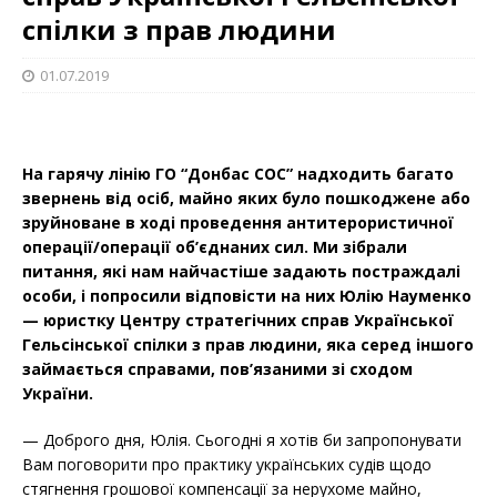
спілки з прав людини
01.07.2019
На гарячу лінію ГО “Донбас СОС” надходить багато
звернень від осіб, майно яких було пошкоджене або
зруйноване в ході проведення антитерористичної
операції/операції об’єднаних сил. Ми зібрали
питання, які нам найчастіше задають постраждалі
особи, і попросили відповісти на них Юлію Науменко
— юристку Центру стратегічних справ Української
Гельсінської спілки з прав людини, яка серед іншого
займається справами, пов’язаними зі сходом
України.
— Доброго дня, Юлія. Сьогодні я хотів би запропонувати
Вам поговорити про практику українських судів щодо
стягнення грошової компенсації за нерухоме майно,