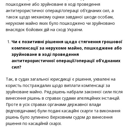
пошкоджене або зруйноване в ході проведення
антитерористичної операції/операції об’єднаних сил, а
також щодо механізму оцінки завданої шкоди особам,
нерухоме майно яких було пошкоджено чи зруйновано
внаслідок бойових дій на сході України.
Чи є позитивні рішення
щодо стягнення грошової
компенсації за нерухоме майно, пошкоджене або
зруйноване в ході проведення
антитерористичної операції/операції об’єднаних
сил
?
Так, в судах загальної юрисдикції є рішення, ухвалені на
користь постраждалих щодо виплати компенсації за
зруйноване майно. Ряд рішень набрали законної сили після
винесення рішень в справах судами апеляційних інстанцій.
Проте в усіх справах органами державної влади
(відповідачами) були подані касаційні скарги та виконання
рішень було зупинено Верховним судом до винесення
рішення по касаційній скарзі.