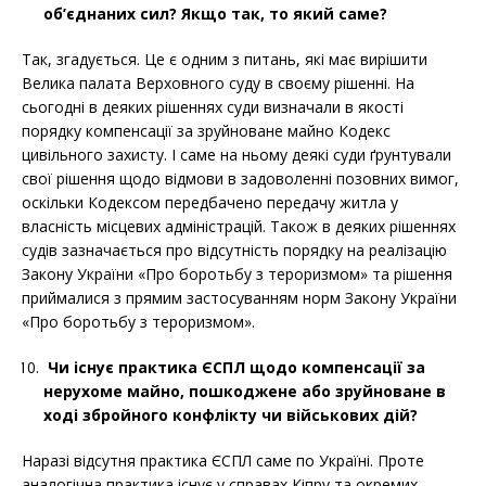
об’єднаних сил? Якщо так, то який саме?
Так, згадується. Це є одним з питань, які має вирішити
Велика палата Верховного суду в своєму рішенні. На
сьогодні в деяких рішеннях суди визначали в якості
порядку компенсації за зруйноване майно Кодекс
цивільного захисту. І саме на ньому деякі суди ґрунтували
свої рішення щодо відмови в задоволенні позовних вимог,
оскільки Кодексом передбачено передачу житла у
власність місцевих адміністрацій. Також в деяких рішеннях
судів зазначається про відсутність порядку на реалізацію
Закону України «Про боротьбу з тероризмом» та рішення
приймалися з прямим застосуванням норм Закону України
«Про боротьбу з тероризмом».
Чи існує практика ЄСПЛ щодо
компенсації за
нерухоме майно, пошкоджене або зруйноване в
ході збройного конфлікту чи військових дій
?
Наразі відсутня практика ЄСПЛ саме по Україні. Проте
аналогічна практика існує у справах Кіпру та окремих