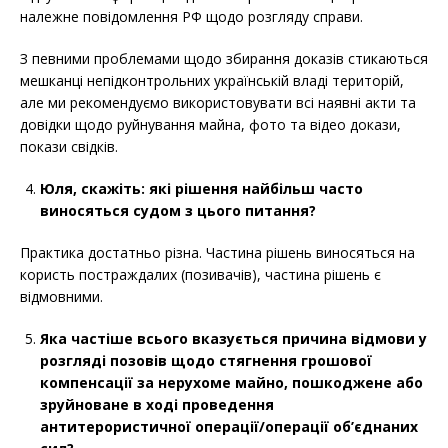
належне повідомлення РФ щодо розгляду справи.
З певними проблемами щодо збирання доказів стикаються
мешканці непідконтрольних українській владі територій,
але ми рекомендуємо використовувати всі наявні акти та
довідки щодо руйнування майна, фото та відео докази,
покази свідків.
Юля, скажіть: які рішення найбільш часто
виносяться судом з цього питання?
Практика достатньо різна. Частина рішень виносяться на
користь постраждалих (позивачів), частина рішень є
відмовними.
Яка частіше всього вказується причина відмови у
розгляді
позовів щодо стягнення грошової
компенсації за нерухоме майно, пошкоджене або
зруйноване в ході проведення
антитерористичної операції/операції об’єднаних