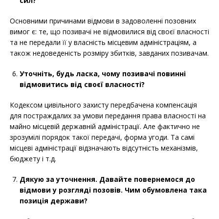
сил
?
Основними причинами відмови в задоволенні позовних
вимог є: те, що позивачі не відмовилися від своєї власності
та не передали її у власність місцевим адміністраціям, а
також недоведеність розміру збитків, завданих позивачам.
Уточніть, будь ласка, чому позивачі повинні
відмовитись від своєї власності?
Кодексом цивільного захисту передбачена компенсація
для постраждалих за умови передання права власності на
майно місцевій державній адміністрації. Але фактично не
зрозумілі порядок такої передачі, форма угоди. Та самі
місцеві адміністрації відзначають відсутність механізмів,
бюджету і т.д.
Дякую за уточнення. Давайте повернемося до
відмови у розгляді позовів. Чим обумовлена така
позиція держави?