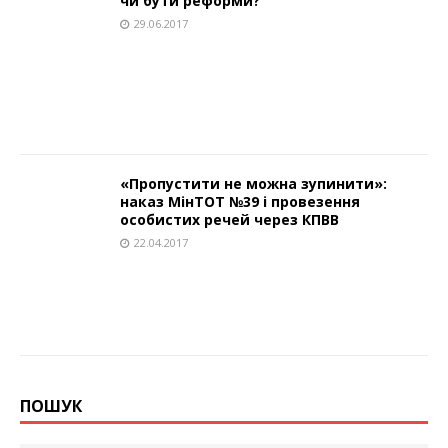
чи бути реформи?
29.06.2017
«Пропустити не можна зупинити»:
наказ МінТОТ №39 і провезення
особистих речей через КПВВ
22.04.2017
ПОШУК