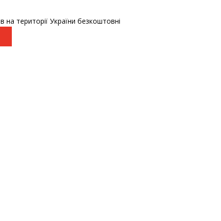
в на території України безкоштовні