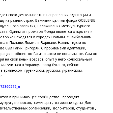
едет свою деятельность в направлении адаптации и
ьшу из разных стран. Важными целями фонда OCELENIE
идуального развития, налаживания межкультурного
ства. Одним из проектов Фонда является открытие и
которые находятся в городах Польши, с наибольшим
ища в Польше: Ломже и Варшаве. Нашим гидом по
ве был Гагик Григорян. С проблемами адаптации,
грации в общество Гагик знаком не понаслышке. Сам он
я на свой юный возраст, опыт у него колоссальный!
хал учиться в Украину, город Луганск, сейчас
 армянском, грузинском, русском, украинском,
е.
антов в принимающее сообщество проводят
у кругу вопросов, семинары , языковые курсы. Для
ительственных организаций, волонтеров, студентов ,