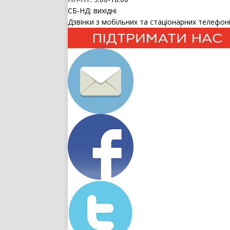
СБ-НД: вихідні
Дзвінки з мобільних та стаціонарних телефоні