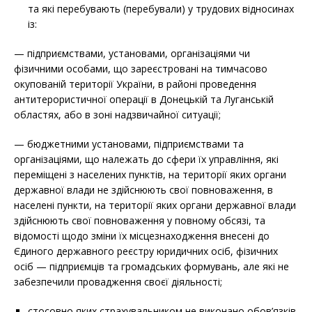
та які перебувають (перебували) у трудових відносинах
із:
— підприємствами, установами, організаціями чи
фізичними особами, що зареєстровані на тимчасово
окупованій території України, в районі проведення
антитерористичної операції в Донецькій та Луганській
областях, або в зоні надзвичайної ситуації;
— бюджетними установами, підприємствами та
організаціями, що належать до сфери їх управління, які
переміщені з населених пунктів, на території яких органи
державної влади не здійснюють свої повноваження, в
населені пункти, на території яких органи державної влади
здійснюють свої повноваження у повному обсязі, та
відомості щодо зміни їх місцезнаходження внесені до
Єдиного державного реєстру юридичних осіб, фізичних
осіб — підприємців та громадських формувань, але які не
забезпечили провадження своєї діяльності;
стосовно яких страхувальником не виконано обов’язків