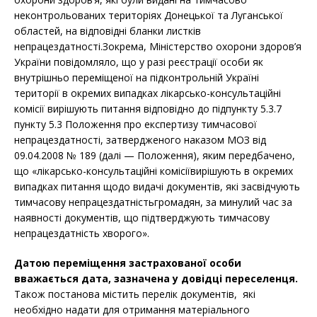
неконтрольованих територіях Донецької та Луганської
областей, на відповідні бланки листків
непрацездатності.Зокрема, Міністерство охорони здоров’я
України повідомляло, що у разі реєстрації особи як
внутрішньо переміщеної на підконтрольній Україні
території в окремих випадках лікарсько-консультаційні
комісії вирішують питання відповідно до підпункту 5.3.7
пункту 5.3 Положення про експертизу тимчасової
непрацездатності, затвердженого наказом МОЗ від
09.04.2008 № 189 (далі — Положення), яким передбачено,
що «лікарсько-консультаційні комісіївирішують в окремих
випадках питання щодо видачі документів, які засвідчують
тимчасову непрацездатністьгромадян, за минулий час за
наявності документів, що підтверджують тимчасову
непрацездатність хворого».
Датою переміщення застрахованої особи
вважається дата, зазначена у довідці переселенця.
Також постанова містить перелік документів, які
необхідно надати для отримання матеріального