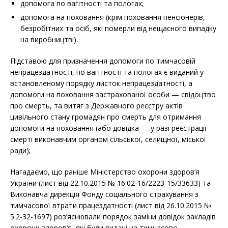
допомога по вагітності та пологах;
допомога на поховання (крім поховання пенсіонерів,
безробітних та осіб, які померли від нещасного випадку
на виробництві).
Підставою для призначення допомоги по тимчасовій
непрацездатності, по вагітності та пологах є виданий у
встановленому порядку листок непрацездатності, а
допомоги на поховання застрахованої особи — свідоцтво
про смерть, та витяг з Державного реєстру актів
цивільного стану громадян про смерть для отримання
допомоги на поховання (або довідка — у разі реєстрації
смерті виконавчим органом сільської, селищної, міської
ради);
Нагадаємо, що раніше Міністерство охорони здоров’я
України (лист від 22.10.2015 № 16.02-16/2223-15/33633) та
Виконавча дирекція Фонду соціального страхування з
тимчасової втрати працездатності (лист від 26.10.2015 №
5.2-32-1697) роз’яснювали порядок заміни довідок закладів
охорони здоров’я, які були видані на тимчасово