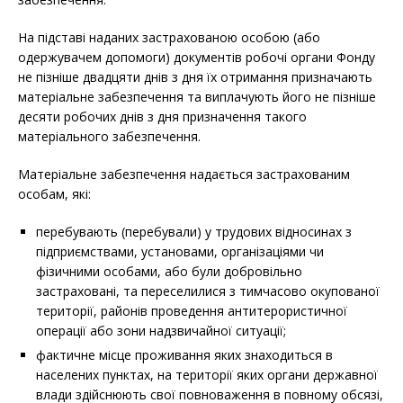
На підставі наданих застрахованою особою (або
одержувачем допомоги) документів робочі органи Фонду
не пізніше двадцяти днів з дня їх отримання призначають
матеріальне забезпечення та виплачують його не пізніше
десяти робочих днів з дня призначення такого
матеріального забезпечення.
Матеріальне забезпечення надається застрахованим
особам, які:
перебувають (перебували) у трудових відносинах з
підприємствами, установами, організаціями чи
фізичними особами, або були добровільно
застраховані, та переселилися з тимчасово окупованої
території, районів проведення антитерористичної
операції або зони надзвичайної ситуації;
фактичне місце проживання яких знаходиться в
населених пунктах, на території яких органи державної
влади здійснюють свої повноваження в повному обсязі,