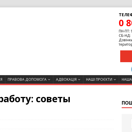
ТЕЛЕФ
0 8
ПН-ПТ: 
СБ-НД: 
Дзвінки
територ
ІЯ
ПРАВОВА ДОПОМОГА
АДВОКАЦІЯ
НАШІ ПРОЄКТИ
НАША
 работу: советы
ПО