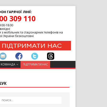
ОН ГАРЯЧОЇ ЛІНІЇ:
00 309 110
9:00-18:00
вихідні
 з мобільних та стаціонарних телефонів на
ії України безкоштовні
 КОМАНДА
ПІДТРИМАТИ НАС
ШУК