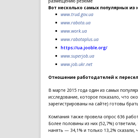
размещению резюме
Вот несколько самых популярных из 
www.trud.gov.ua
www.rabota.ua
www.work.ua
www.rabotaplus.ua
https://ua.jooble.org/
www.superjob.ua
www.job.ukr.net
Отношение работодателей к пересе
В марте 2015 года один из самых популяр
исследование, которое показало, что ок
зарегистрированы на сайте) готовы брат
Компания также провела опрос 636 работ
Более половины из них (52,7%) ответили,
нанять — 34,1% и только 13,2% сказали, 