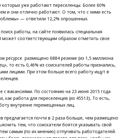
у которых уже работают переселенцы. Более 60%
ем и они отлично работают. О том, что с ними есть
проблемы» — ответили 12,2% опрошенных.
 поиск работы, на сайте появилась специальная
й может соответствующим образом отметить свое
том ресурсе размещено 6884 резюме (из 1,5 миллиона
ц», то есть 0,46% из соискателей работы признались,
ыми лицами. При этом больше всего работу ищут в
селенцев.
е с вакансиями. По состоянию на 23 июня 2015 года
, как работа для переселенцев (из 45513)
.
То есть,
боту внутренне перемещенных лиц.
ев предлагается почти в 2 раза больше, чем размещено
яснить тем, что соискатели боятся указывать свой
 тем самым (по их мнению) отпугивать работодателей.