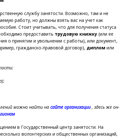
ам
арственную службу занятости. Возможно, там и не
емую работу, но должны взять вас на учет как
особие. Стоит учитывать, что для получения статуса
еобходимо предоставить
трудовую книжку
(или ее
ния о принятии и увольнении с работы), или документ,
ример, гражданско-правовой договор),
диплом
или
тости:
);
елений можно найти на
сайте организации
, здесь же он-
егионам
щением в Государственный центр занятости. На
несколько волонтерских и общественных организаций,