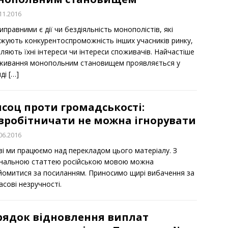
11.2016
правними є дії чи бездіяльність монополістів, які
жують конкурентоспроможність інших учасників ринку,
ляють їхні інтереси чи інтереси споживачів. Найчастіше
живання монопольним становищем проявляється у
яді
[…]
соц проти громадськості:
івробітничати не можна ігнорувати
06.2016
зі ми працюємо над перекладом цього матеріалу. З
інальною статтею російською мовою можна
йомитися за посиланням. Приносимо щирі вибачення за
сові незручності.
рядок відновлення виплат