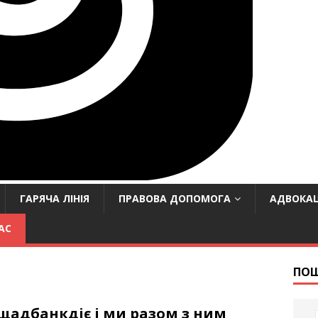
ГАРЯЧА ЛІНІЯ
ПРАВОВА ДОПОМОГА
АДВОКАЦ
АС
ПО
щадбанкдіє і ми разом з ним