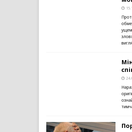
15.
Проти
обме
ущем
злов
вигл
Мін
сп
24.
Нара
ориг
озна
тимча
По