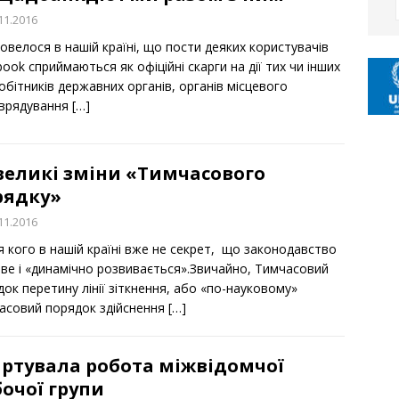
11.2016
овелося в нашій країні, що пости деяких користувачів
ook сприймаються як офіційні скарги на дії тих чи інших
обітників державних органів, органів місцевого
врядування
[…]
великі зміни «Тимчасового
рядку»
11.2016
я кого в нашій країні вже не секрет, що законодавство
иве і «динамічно розвивається».Звичайно, Тимчасовий
ок перетину лінії зіткнення, або «по-науковому»
асовий порядок здійснення
[…]
артувала робота міжвідомчої
очої групи