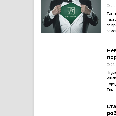
29.
Так п
Faceb
співр
само
Не
по
25.
Ні дл
мінл
поряд
Тимч
Ст
роб