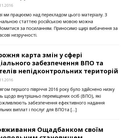
11.2016
зі ми працюємо над перекладом цього матеріалу. З
інальною статтею російською мовою можна
йомитися за посиланням. Приносимо щирі вибачення за
сові незручності.
ожня карта змін у сфері
іального забезпечення ВПО та
телів непідконтрольних територій
11.2016
ягом першого півріччя 2016 року було здійснено низку
нь щодо внутрішньо переміщених осіб (ВПО), які
ожливлюють забезпечення ефективного надання
альних виплат і послуг для ВПОта
[…]
овживання Ощадбанком своїм
нопольним становищем