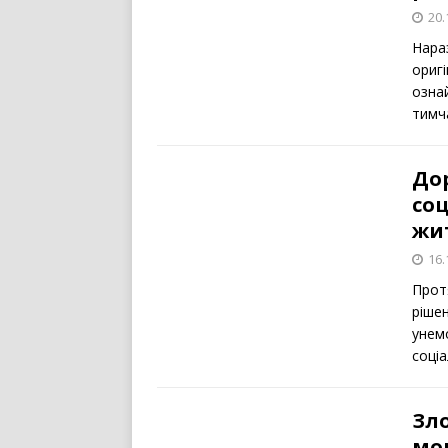
20.
Нара
ориг
озна
тимча
Дор
соц
жи
16.
Прот
ріше
унем
соці
Зл
мо