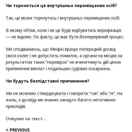
Чи торкнеться це внутрішньо переміщених осіб?
Так, це може торкнутись і внутрішньо переміщених осіб.
В якому об’ємі, коли і як це буде відбуватись верифікація
— не відомо. По факту, це має бути безперервний процес.
Ми сподіваємось, що Мінфін врахує попередній досвід
своїх колег і не допустить помилок, а органи на місцях за
результатом таких “перевірок” не вчинятимуть дій ціною
припинення виплат і подальших судових оскаржень.
Чи будуть безпідставні припинення?
Ми не можемо стверджувати і говорити “так” або “ні”. На
жаль, з досвіду ми знаємо занадто багато негативних
прикладів.
Очікуємо на текст…
PREVIOUS