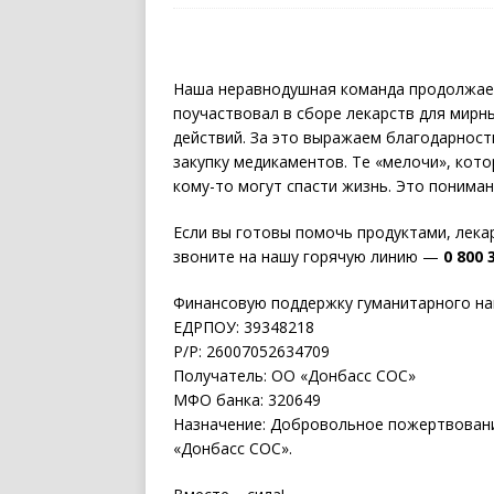
Наша неравнодушная команда продолжает
поучаствовал в сборе лекарств для мирн
действий. За это выражаем благодарност
закупку медикаментов. Те «мелочи», кот
кому-то могут спасти жизнь. Это понима
Если вы готовы помочь продуктами, лека
звоните на нашу горячую линию —
0 800 
Финансовую поддержку гуманитарного на
ЕДРПОУ: 39348218
Р/Р: 26007052634709
Получатель: ОО «Донбасс СОС»
МФО банка: 320649
Назначение: Добровольное пожертвовани
«Донбасс СОС».