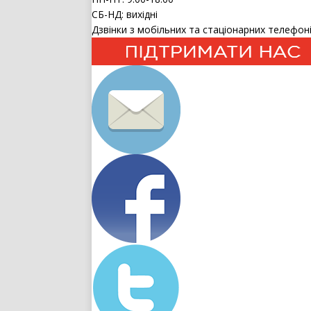
СБ-НД: вихідні
Дзвінки з мобільних та стаціонарних телефоні