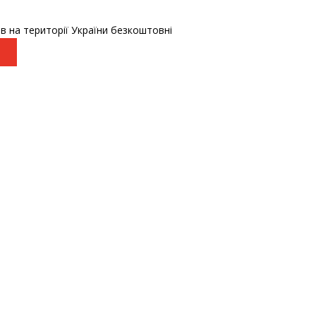
в на території України безкоштовні