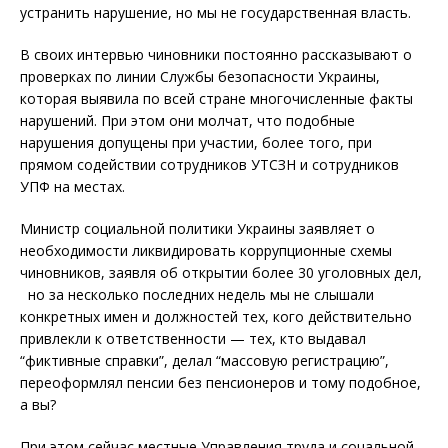
устранить нарушение, но мы не государственная власть.
В своих интервью чиновники постоянно рассказывают о
проверках по линии Службы безопасности Украины,
которая выявила по всей стране многочисленные факты
нарушений. При этом они молчат, что подобные
нарушения допущены при участии, более того, при
прямом содействии сотрудников УТСЗН и сотрудников
УПФ на местах.
Министр социальной политики Украины заявляет о
необходимости ликвидировать коррупционные схемы
чиновников, заявля об открытии более 30 уголовных дел,
но за несколько последних недель мы не слышали
конкретных имен и должностей тех, кого действительно
привлекли к ответственности — тех, кто выдавал
“фиктивные справки”, делал “массовую регистрацию”,
переоформлял пенсии без пенсионеров и тому подобное,
а вы?
При этом сейчас местные Управления труда и соцальной