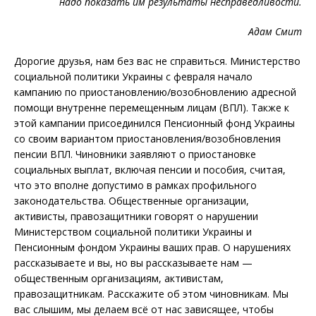
надо показать им результаты несправедливости.
Адам Смит
Дорогие друзья, нам без вас не справиться. Министерство
социальной политики Украины с февраля начало
кампанию по приостановлению/возобновлению адресной
помощи внутренне перемещенным лицам (ВПЛ). Также к
этой кампании присоединился Пенсионный фонд Украины
со своим вариантом приостановления/возобновления
пенсии ВПЛ. Чиновники заявляют о приостановке
социальных выплат, включая пенсии и пособия, считая,
что это вполне допустимо в рамках профильного
законодательства. Общественные организации,
активисты, правозащитники говорят о нарушении
Министерством социальной политики Украины и
Пенсионным фондом Украины ваших прав. О нарушениях
рассказываете и вы, но вы рассказываете нам —
общественным организациям, активистам,
правозащитникам. Расскажите об этом чиновникам. Мы
вас слышим, мы делаем всё от нас зависящее, чтобы