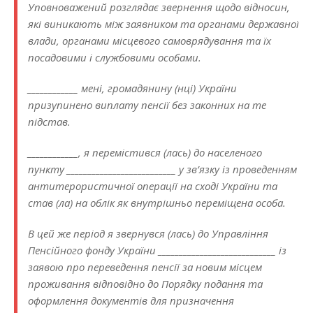
Уповноважений розглядає звернення щодо відносин,
які виникають між заявником та органами державної
влади, органами місцевого самоврядування та їх
посадовими і службовими особами.
____________ мені, громадянину (нці) України
призупинено виплату пенсії без законних на те
підстав.
____________, я перемістився (лась) до населеного
пункту __________________________ у зв’язку із проведенням
антитерористичної операції на сході України та
став (ла) на облік як внутрішньо переміщена особа.
В цей же період я звернувся (лась) до Управління
Пенсійного фонду України ____________________________ із
заявою про переведення пенсії за новим місцем
проживання відповідно до Порядку подання та
оформлення документів для призначення