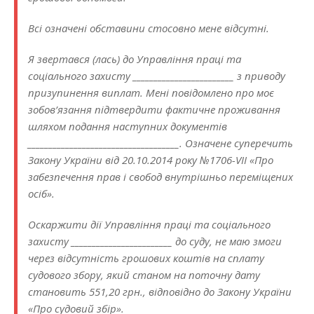
Всі означені обставини стосовно мене відсутні.
Я звертався (лась) до Управління праці та
соціального захисту ________________________ з приводу
призупинення виплат. Мені повідомлено про моє
зобов’язання підтвердити фактичне проживання
шляхом подання наступних документів
____________________________________. Означене суперечить
Закону України від 20.10.2014 року №1706-VII «Про
забезпечення прав і свобод внутрішньо переміщених
осіб».
Оскаржити дії Управління праці та соціального
захисту ________________________ до суду, не маю змоги
через відсутність грошових коштів на сплату
судового збору, який станом на поточну дату
становить 551,20 грн., відповідно до Закону України
«Про судовий збір».