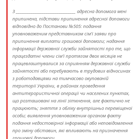
З ________________________________ адресна допомога мені
припинена, підстави припинення адресної допомоги
відповідно до Постанови №505: подання
уповноваженим представником сім’ї заяви про
припинення виплати грошової допомоги; надання
інформації державної служби зайнятості про те, що
працездатні члени сім’ї протягом двох місяців не
працевлаштувалися за сприянням державної служби
зайнятості або перебувають в трудових відносинах
з роботодавцями на тимчасово окупованій
території України, в районах проведення
антитерористичної операції чи населених пунктах,
що розташовані на лінії зіткнення, але фактично не
працюють; зняття з обліку внутрішньо переміщеної
особи; виявлення уповноваженим органом факту
подання недостовірної інформації або неповідомлення
про зміну обставин, які впливають на призначення
грошової допомоги.