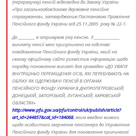
(перерахунку) пенсій відповідно до Закону України
«Про загальнообов’язкове державне пенсійне
страхування», затвердженим Постановою Правління
Пенсійного фонду України від 25.11.2005 року № 22-1.
До _________ я отримував (ла) пенсію. З ______________
виплату пенсії мені призупинено на підставі
повідомлення Пенсійного фонду України, який на
своєму офіційному сайті розмістив інформацію щодо
порядку поновлення виплат для громадян «ДО УВАГИ
ВНУТРІШНЬО ПЕРЕМІЩЕНИХ ОСІБ, ЯКІ ПЕРЕБУВАЮТЬ НА
ОБЛІКУ ЯК ОДЕРЖУВАЧІ ПЕНСІЙ В ОРГАНАХ
ПЕНСІЙНОГО ФОНДУ УКРАЇНИ В ДНІПРОПЕТРОВСЬКІЙ,
ДОНЕЦЬКІЙ, ЗАПОРІЗЬКІЙ, ЛУГАНСЬКІЙ, ХАРКІВСЬКІЙ
ОБЛАСТЯХ»
http://www.pfu.gov.ua/pfu/control/uk/publish/article?
art_id=244857&cat_id=184068
, яким введені вимоги
щодо особистого звернення пенсіонера до Управління
Пенсійного фонду України для поновлення припиненої