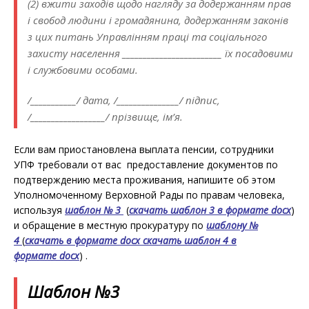
(2) вжити заходів щодо нагляду за додержанням прав
і свобод людини і громадянина, додержанням законів
з цих питань Управлінням праці та соціального
захисту населення ________________________ їх посадовими
і службовими особами.
/___________/ дата, /_______________/ підпис,
/__________________/ прізвище, ім’я.
Если вам приостановлена выплата пенсии, сотрудники
УПФ требовали от вас предоставление документов по
подтверждению места проживания, напишите об этом
Уполномоченному Верховной Рады по правам человека,
используя
шаблон № 3
(
скачать шаблон 3 в формате
docx
)
и обращение в местную прокуратуру по
шаблону №
4
(
скачать в формате docx
скачать шаблон 4 в
формате
docx
) .
Шаблон №3