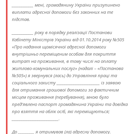
____________ мені, громадянину України призупинено
виплати адресної допомоги без законних на те
підстав.
____________ року в порядку реалізації Постанови
Кабінету Міністрів України від 01.10.2014 року №505
«Про надання щомісячної адресної допомоги
внутрішньо переміщеним особам для покриття
витрат на проживання, в тому числі на оплату
житлово-комунальних послуг» (надалі – «Постанова
№505») я звернувся (лась) до Управління праці та
соціального захисту ________________________ із заявою
для отримання грошової допомоги за фактичним
місцем проживання (перебування), мною було
пред’явлено паспорт громадянина України та довідка
про взяття на облік осіб, які переміщуються;
__________________________.
До _________ я отримував (ла) адресну допомогу.