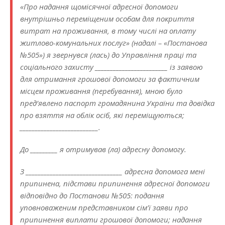
«Про надання щомісячної адресної допомоги
внутрішньо переміщеним особам для покриття
витрат на проживання, в тому числі на оплату
житлово-комунальних послуг» (надалі – «Постанова
№505») я звернувся (лась) до Управління праці та
соціального захисту ________________________ із заявою
для отримання грошової допомоги за фактичним
місцем проживання (перебування), мною було
пред’явлено паспорт громадянина України та довідка
про взяття на облік осіб, які переміщуються;
__________________________.
До _________ я отримував (ла) адресну допомогу.
З ________________________________ адресна допомога мені
припинена, підстави припинення адресної допомоги
відповідно до Постанови №505: подання
уповноваженим представником сім’ї заяви про
припинення виплати грошової допомоги; надання