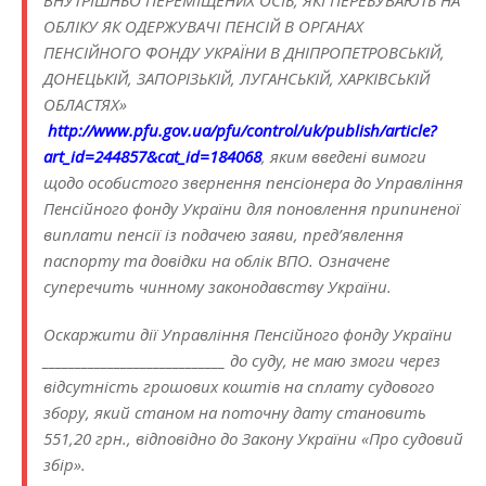
ВНУТРІШНЬО ПЕРЕМІЩЕНИХ ОСІБ, ЯКІ ПЕРЕБУВАЮТЬ НА
ОБЛІКУ ЯК ОДЕРЖУВАЧІ ПЕНСІЙ В ОРГАНАХ
ПЕНСІЙНОГО ФОНДУ УКРАЇНИ В ДНІПРОПЕТРОВСЬКІЙ,
ДОНЕЦЬКІЙ, ЗАПОРІЗЬКІЙ, ЛУГАНСЬКІЙ, ХАРКІВСЬКІЙ
ОБЛАСТЯХ»
http://www.pfu.gov.ua/pfu/control/uk/publish/article?
art_id=244857&cat_id=184068
, яким введені вимоги
щодо особистого звернення пенсіонера до Управління
Пенсійного фонду України для поновлення припиненої
виплати пенсії із подачею заяви, пред’явлення
паспорту та довідки на облік ВПО. Означене
суперечить чинному законодавству України.
Оскаржити дії Управління Пенсійного фонду України
____________________________ до суду, не маю змоги через
відсутність грошових коштів на сплату судового
збору, який станом на поточну дату становить
551,20 грн., відповідно до Закону України «Про судовий
збір».