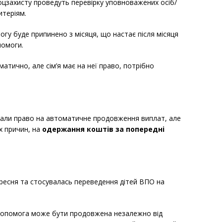
цзахисту проведуть перевірку уповноважених осіб/
итеріям.
огу буде припинено з місяця, що настає після місяця
омоги.
тично, але сім’я має на неї право, потрібно
 мали право на автоматичне продовження виплат, але
х причин, на
одержання коштів за попередні
ересня та стосувалась переведення дітей ВПО на
 допомога може бути продовжена незалежно від