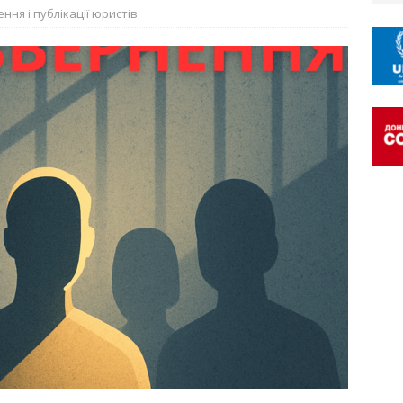
ення і публікації юристів