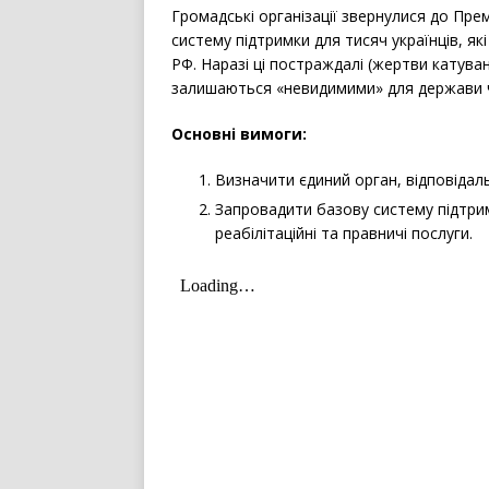
Громадські організації звернулися до Пр
систему підтримки для тисяч українців, як
РФ. Наразі ці постраждалі (жертви катува
залишаються «невидимими» для держави чер
Основні вимоги:
Визначити єдиний орган, відповідал
Запровадити базову систему підтри
реабілітаційні та правничі послуги.