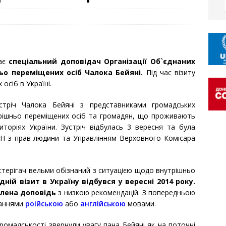
ває
спеціальний доповідач Організації Об`єднаних
ьо переміщених осіб Чалока Бейяні.
Під час візиту
осіб в Україні.
тріч Чалока Бейяні з представниками громадських
утрішньо переміщених осіб та громадян, що проживають
торіях України. Зустріч відбулась 3 вересня та була
Н з прав людини та Управлінням Верховного Комісара
терігач вельми обізнаний з ситуацією щодо внутрішньо
дній візит в Україну відбувся у вересні 2014 року.
влена доповідь
з низкою рекомендацій. З попередньою
ланнями
роійською
або
англійською
мовами.
громадськості звернули увагу пана Бейяні як на поточні