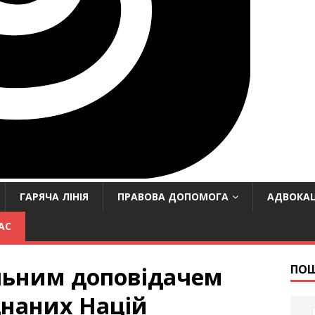
ГАРЯЧА ЛІНІЯ
ПРАВОВА ДОПОМОГА
АДВОКАЦ
АС
альним доповідачем
ПО
днаних Націй