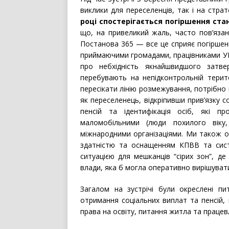
виклики для переселенців, так і на стра
році спостерігається погіршення ст
що, на привеликий жаль, часто пов’яза
Постанова 365 — все це сприяє погіршенн
приймаючими громадами, працівниками УП
про небхідність якнайшвидшого затве
перебувають на непідконтрольній терит
пересікати лінію розмежування, потрібно
як переселенець, відкріпивши прив’язку 
пенсій та ідентифікація осіб, які п
маломобільними (люди похилого віку,
міжнародними організаціями. Ми також ок
здатністю та оснащенням КПВВ та сист
ситуацією для мешканців “сірих зон”, де
влади, яка б могла оперативно вирішуват
Загалом на зустрічі були окреслені пи
отримання соціальних виплат та пенсій,
права на освіту, питання житла та працев