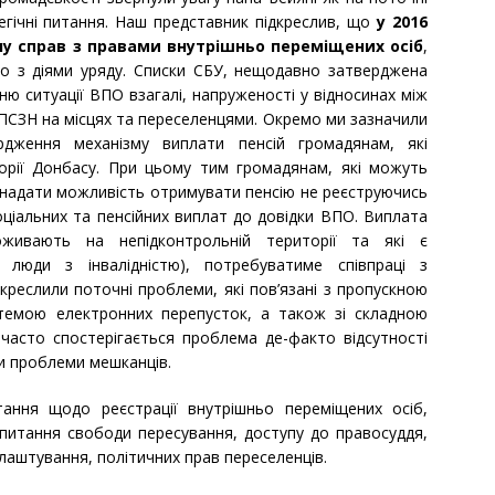
тегічні питання. Наш представник підкреслив, що
у 2016
ану справ з правами внутрішньо переміщених осіб
,
но з діями уряду. Списки СБУ, нещодавно затверджена
ю ситуації ВПО взагалі, напруженості у відносинах між
СЗН на місцях та переселенцями. Окремо ми зазначили
рдження механізму виплати пенсій громадянам, які
орії Донбасу. При цьому тим громадянам, які можуть
 надати можливість отримувати пенсію не реєструючись
соціальних та пенсійних виплат до довідки ВПО. Виплата
роживають на непідконтрольній території та які є
 люди з інвалідністю), потребуватиме співпраці з
реслили поточні проблеми, які пов’язані з пропускною
емою електронних перепусток, а також зі складною
 часто спостерігається проблема де-факто відсутності
и проблеми мешканців.
тання щодо реєстрації внутрішньо переміщених осіб,
 питання свободи пересування, доступу до правосуддя,
лаштування, політичних прав переселенців.