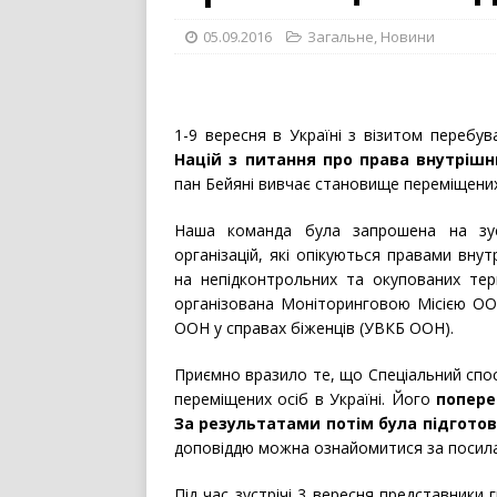
05.09.2016
Загальне
,
Новини
1-9 вересня в Україні з візитом перебу
Націй з питання про права внутрішн
пан Бейяні вивчає становище переміщених 
Наша команда була запрошена на зус
організацій, які опікуються правами вн
на непідконтрольних та окупованих тери
організована Моніторинговою Місією ОО
ООН у справах біженців (УВКБ ООН).
Приємно вразило те, що Спеціальний спос
переміщених осіб в Україні. Його
попере
За результатами потім була підгото
доповіддю можна ознайомитися за поси
Під час зустрічі 3 вересня представники 