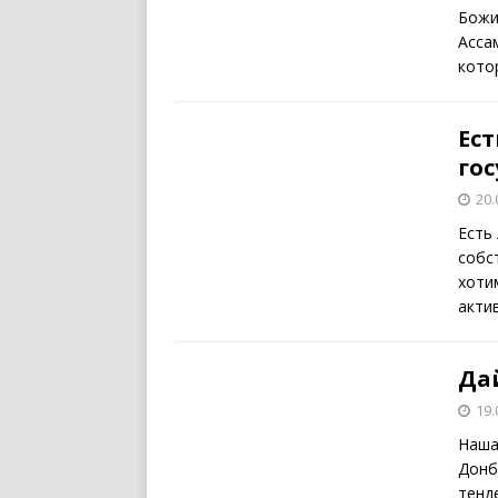
Божи
Асса
кото
Ест
го
20.
Есть
собс
хоти
акти
Дай
19.
Наша
Донб
тенд