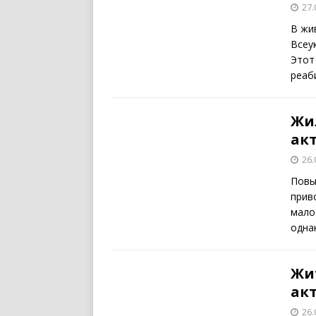
27.
В жи
Всеу
Этот
реаб
Жи
ак
26.
Повы
прив
мало
одна
Жит
ак
26.