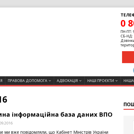
ТЕЛЕФ
0 8
ПН-ПТ: 
СБ-НД: 
Дзвінки
територ
ІЯ
ПРАВОВА ДОПОМОГА
АДВОКАЦІЯ
НАШІ ПРОЄКТИ
НАША
16
ПО
ина інформаційна база даних ВПО
09.2016
ше ми вже повідомляли, що Кабінет Міністрів України