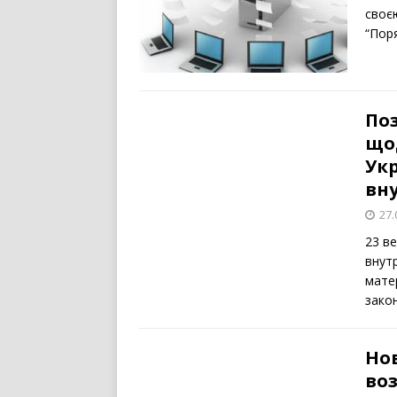
своє
“Пор
По
щод
Ук
вн
27.
23 ве
внутр
мате
зако
Но
во