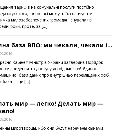
ищення тарифів на комунальні послуги постійно
дити до того, що не всі можуть їх сплачувати.
римка малозабезпечених громадян існувала і в
едні роки, проте, за
[…]
на база ВПО: ми чекали, чекали і…
09.2016
ересня Кабінет Міністрів України затвердив Порядок
рення, ведення та доступу до відомостей Єдиної
рмаційної бази даних про внутрішньо переміщених осіб.
а база — це
[…]
лать мир — легко! Делать мир —
жело!
09.2016
енны миротворцы, ибо они будут наречены сынами