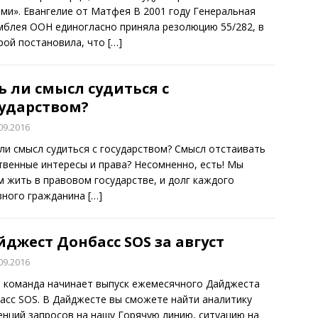
ми». Евангелие от Матфея В 2001 году Генеральная
мблея ООН единогласно приняла резолюцию 55/282, в
рой постановила, что
[…]
ь ли смысл судиться с
сударством?
09.2016
 ли смысл судиться с государством? Смысл отстаивать
твенные интересы и права? Несомненно, есть! Мы
м жить в правовом государстве, и долг каждого
вного гражданина
[…]
джест Донбасс SOS за август
09.2016
 команда начинает выпуск ежемесячного Дайджеста
асс SOS. В Дайджесте вы сможете найти аналитику
енций запросов на нашу Горячую линию, ситуацию на