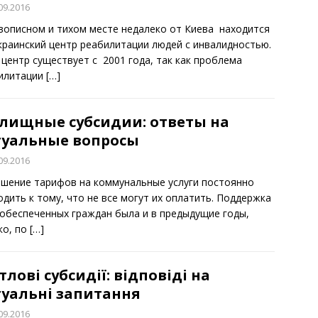
09.2016
вописном и тихом месте недалеко от Киева находится
краинский центр реабилитации людей с инвалидностью.
 центр существует с 2001 года, так как проблема
илитации
[…]
лищные субсидии: ответы на
туальные вопросы
09.2016
шение тарифов на коммунальные услуги постоянно
одить к тому, что не все могут их оплатить. Поддержка
обеспеченных граждан была и в предыдущие годы,
ко, по
[…]
лові субсидії: відповіді на
туальні запитання
09.2016