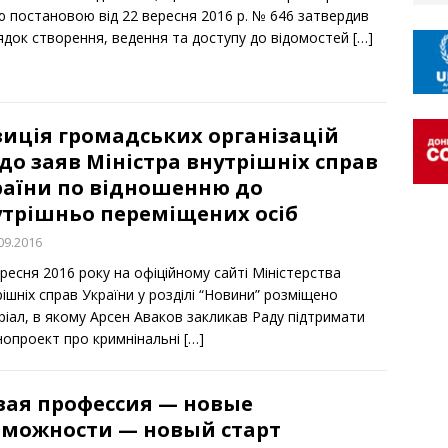
ю постановою від 22 вересня 2016 р. № 646 затвердив
ядок створення, ведення та доступу до відомостей
[…]
зиція громадських організацій
о заяв Міністра внутрішніх справ
раїни по відношенню до
утрішньо переміщених осіб
09.2016
ресня 2016 року на офіційному сайті Міністерства
ішніх справ України у розділі “Новини” розміщено
ріал, в якому Aрсен Аваков закликав Раду підтримати
нопроект про кримнінальні
[…]
вая профессия — новые
зможности — новый старт