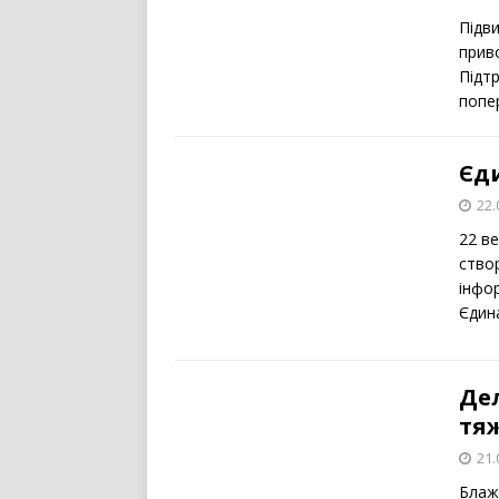
Підв
приво
Підт
попер
Єди
22.
22 в
ство
інфо
Єдин
Де
тя
21.
Блаж