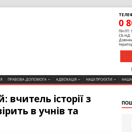
ТЕЛЕФ
0 8
ПН-ПТ: 
СБ-НД: 
Дзвінки
територ
ІЯ
ПРАВОВА ДОПОМОГА
АДВОКАЦІЯ
НАШІ ПРОЄКТИ
НАША
: вчитель історії з
ПО
ірить в учнів та