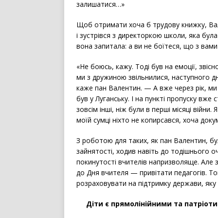
залишатися…»
Щоб отримати хоча б трудову книжку, Ва
і зустрівся з директоркою школи, яка бул
вона запитала: а ви не боїтеся, що з вам
«Не боюсь, кажу. Тоді був на емоції, звісн
ми з дружиною звільнилися, наступного д
каже пан Валентин. — А вже через рік, ми
був у Луганську. І на пункті пропуску вже 
зовсім інші, ніж були в перші місяці війни
моїй сумці ніхто не копирсався, хоча док
З роботою для таких, як пан Валентин, б
зайнятості, ходив навіть до тодішнього о
покинутості вчителів напризволяще. Але з
до Дня вчителя — привітати педагогів. То
розраховувати на підтримку держави, яку
Діти є прямолінійними та патріот