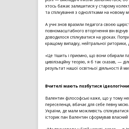
хтось бажає залишитися у старому колекти
та спілкування з однолітками на новому м
А учні знов вразили педагога своєю щиріс
повномасштабного вторгнення він відчув п
доводилося спілкуватися на уроках. Попр
кращому випадку, нейтральної риторики, 
«Це тішить і приємно, що вони обирали па
цивілізаційну теорію, я б так сказав, — д
результат нашої освітньої діяльності й 
Вчителі мають позбутися ідеологічн
Валентин філософські каже, що у тому не
переселенця, вбачає для себе певну місію
України, де мали можливість спілкуватися 
історик пан Валентин сформував власний п