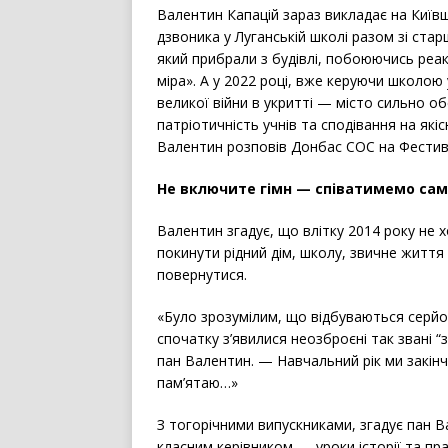
Валентин Капацій зараз викладає на Київ
дзвоника у Луганській школі разом зі ст
який прибрали з будівлі, побоюючись реа
міра». А у 2022 році, вже керуючи школою
великої війни в укритті — місто сильно об
патріотичність учнів та сподівання на якіс
Валентин розповів Донбас СОС на Фестива
Не включите гімн — співатимемо сам
Валентин згадує, що влітку 2014 року не 
покинути рідний дім, школу, звичне життя
повернутися.
«Було зрозумілим, що відбуваються серйозн
спочатку з’явилися неозброєні так звані “
пан Валентин. — Навчальний рік ми закінч
пам’ятаю…»
З тогорічними випускниками, згадує пан Вал
класним керівником — уроки історії та пр