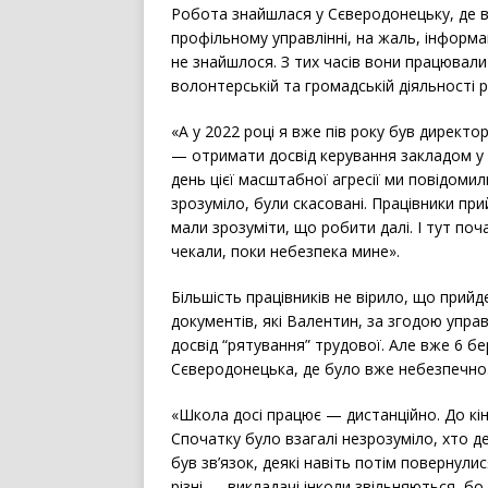
Робота знайшлася у Сєверодонецьку, де в
профільному управлінні, на жаль, інформац
не знайшлося. З тих часів вони працювали 
волонтерській та громадській діяльності 
«А у 2022 році я вже пів року був директ
— отримати досвід керування закладом у
день цієї масштабної агресії ми повідоми
зрозуміло, були скасовані. Працівники пр
мали зрозуміти, що робити далі. І тут поч
чекали, поки небезпека мине».
Більшість працівників не вірило, що прий
документів, які Валентин, за згодою упра
досвід “рятування” трудової. Але вже 6 б
Сєверодонецька, де було вже небезпечно
«Школа досі працює — дистанційно. До кі
Спочатку було взагалі незрозуміло, хто де
був зв’язок, деякі навіть потім повернул
різні — викладачі інколи звільняються, бо