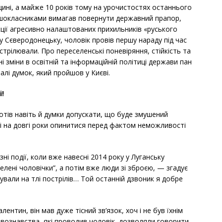
щині, а майже 10 років тому на урочистостях останнього
аршокласниками вимагав повернути державний прапор,
кції агресивно налаштованих прихильників «руського
 у Сєверодонецьку, чоловік провів першу нараду під час
стрілювали. Про переселенські поневіряння, стійкість та
ні зміни в освітній та інформаційній політиці держави пан
лі думок, який пройшов у Києві.
і!
хотів навіть й думки допускати, що буде змушений
 і на довгі роки опинитися перед фактом неможливості
і події, коли вже навесні 2014 року у Луганську
зелені чоловічки”, а потім вже люди зі зброєю, — згадує
ували на тлі пострілів… Той останній дзвоник я добре
ентин, він мав дуже тісний зв’язок, хоч і не був їхнім
авознавства, які проводив чоловік, дозволяли говорити