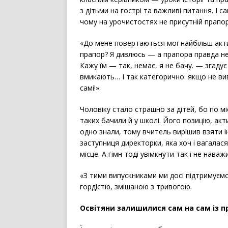
з дітьми на гострі та важливі питання. І с
чому на урочистостях не присутній прапор
«До мене повертаються мої найбільш актив
прапор? Я дивлюсь — а прапора правда нем
Кажу їм — так, немає, я не бачу. — згаду
вмикають… І так категорично: якщо не вив
самі!»
Чоловіку стало страшно за дітей, бо по мі
таких бачили й у школі. Його позицію, ак
одно знали, тому вчитель вирішив взяти і
заступниця директорки, яка хоч і вагала
місце. А гімн тоді увімкнути так і не наваж
«З тими випускниками ми досі підтримуємо
гордістю, змішаною з тривогою.
Освітяни залишилися сам на сам із