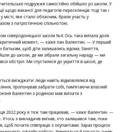
чительське подружжя самостійно обійшло усі школи. У
ії щодо вакансії для педагогів-переселенців тоді так і
у місті, яке стало обласним, брали участь у
разом з патріотичною спільнотою.
ором сєверодонецької школи №4. Ось така випала доля
 критичний момент, — каже пан Валентин. — У перший
ли батькам, щоб діти залишались вдома. Заняття,
ийшли до школи, де ми зібрали загальну нараду — ми
ався обстріл. Ми спустилися до укриття в школі, де
деться виїжджати: люди навіть відмовлялися від
вління, пропонував забрати собі, пам’ятаючи власний
ерезня Валентин з родиною мав виїхати з
.
нця 2022 року я теж там працював, — каже Валентин. —
. Хтось з викладачів виїхав, хто залишався там, поки
ися, щоб почати співпрацю з окупантами. Зараз процеси
 знаходять офлайн роботу. Змінюється й кількість учнів: