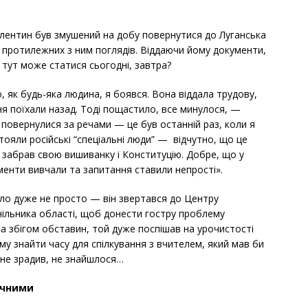
лентин був змушений на добу повернутися до Луганська
а протилежних з ним поглядів. Віддаючи йому документи,
и тут може статися сьогодні, завтра?
о, як будь-яка людина, я боявся. Вона віддала трудову,
ня поїхали назад. Тоді пощастило, все минулося, —
 повернулися за речами — це був останній раз, коли я
стояли російські “спеціальні люди” — відчутно, що це
. Я забрав свою вишиванку і Конституцію. Добре, що у
ументи вивчали та запитання ставили непрості».
уло дуже не просто — він звертався до Центру
чільника області, щоб донести гостру проблему
а збігом обставин, той дуже поспішав на урочистості
му знайти часу для спілкування з вчителем, який мав би
 не зрадив, не знайшлося…
ичними