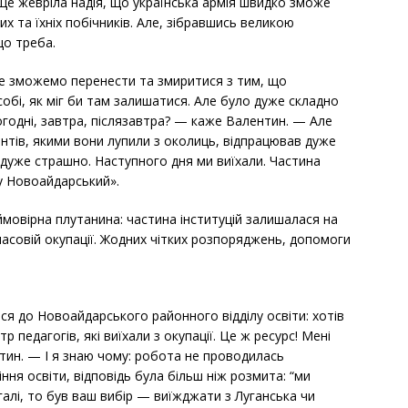
: ще жевріла надія, що українська армія швидко зможе
их та їхніх побічників. Але, зібравшись великою
що треба.
не зможемо перенести та змиритися з тим, що
собі, як міг би там залишатися. Але було дуже складно
годні, завтра, післязавтра? — каже Валентин. — Але
нтів, якими вони лупили з околиць, відпрацював дуже
о дуже страшно. Наступного дня ми виїхали. Частина
 у Новоайдарський».
еймовірна плутанина: частина інституцій залишалася на
мчасовій окупації. Жодних чітких розпоряджень, допомоги
ся до Новоайдарського районного відділу освіти: хотів
 педагогів, які виїхали з окупації. Це ж ресурс! Мені
нтин. — І я знаю чому: робота не проводилась
ння освіти, відповідь була більш ніж розмита: “ми
галі, то був ваш вибір — виїжджати з Луганська чи