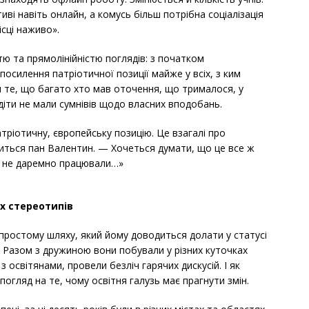
ві навіть онлайн, а комусь більш потрібна соціалізація
ісці наживо».
тю та прямолінійністю поглядів: з початком
осилення патріотичної позиції майже у всіх, з ким
и те, що багато хто мав оточення, що трималося, у
діти не мали сумнівів щодо власних вподобань.
тріотичну, європейську позицію. Це взагалі про
ілиться пан Валентин. — Хочеться думати, що це все ж
ми не даремно працювали…»
их стереотипів
простому шляху, який йому доводиться долати у статусі
. Разом з дружиною вони побували у різних куточках
з освітянами, провели безліч гарячих дискусій. І як
огляд на те, чому освітня галузь має прагнути змін.