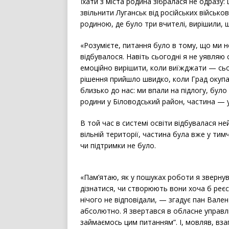
Їхати з міста родина зібралася не одразу
звільнити Луганськ від російських військов
родиною, де було три вчителі, вирішили, 
«Розумієте, питання було в тому, що ми 
відбувалося. Навіть сьогодні я не уявляю 
емоційно вирішити, коли виїжджати — сьо
рішення прийшло швидко, коли Град окупа
близько до нас: ми впали на підлогу, бул
родини у Біловодський район, частина —
В той час в системі освіти відбувалася н
вільній території, частина була вже у ти
чи підтримки не було.
«Пам’ятаю, як у пошуках роботи я звернув
дізнатися, чи створюють вони хоча б реєстр
нічого не відповідали, — згадує пан Вале
абсолютно. Я звертався в обласне управлі
займаємось цим питанням”. І, мовляв, вза