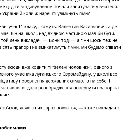
аме ці діти зі здивуванням почали запитувати у вчителя:
 України й коли ж нарешті увімкнуть гімн?
ні учні 11 класу, і кажуть: Валентин Васильович, а де
ає. Він на школі, над вхідною частиною мав би бути.
є той день викладач. — Вони тоді — а гімн щось теж не
ісять прапор і не вмикатимуть гімни, ми будемо співати
сту всюди вже ходити ті “зелені чоловічки”, одного з
тивного учасника луганського Євромайдану, у школі все
ніціативу повернення державних символів на себе. І
ся як вчинити, дала розпорядження повернути прапор на
илися.
 зв’язок, деякі з них зараз воюють», — каже викладач з
 проблемами