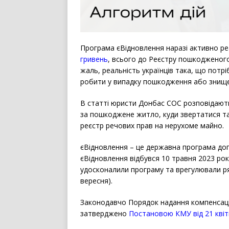
Програма єВідновлення наразі активно р
гривень
, всього до Реєстру пошкодженого
жаль, реальність українців така, що потр
робити у випадку пошкодження або знищ
В статті юристи Донбас СОС розповідают
за пошкоджене житло, куди звертатися т
реєстр речових прав на нерухоме майно.
єВідновлення – це державна програма доп
єВідновлення відбувся 10 травня 2023 ро
удосконалили програму та врегулювали ря
вересня).
Законодавчо Порядок надання компенсаці
затверджено
Постановою КМУ від 21 квіт