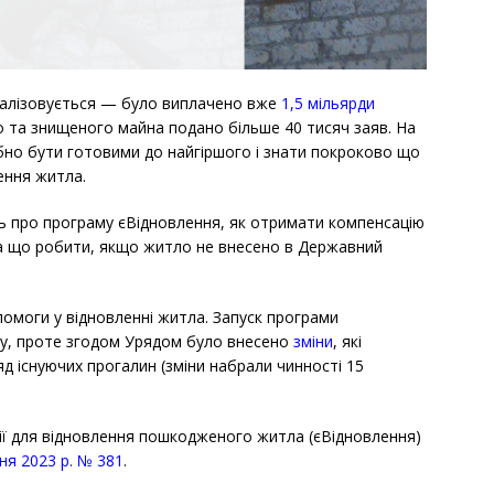
еалізовується — було виплачено вже
1,5 мільярди
 та знищеного майна подано більше 40 тисяч заяв. На
ібно бути готовими до найгіршого і знати покроково що
ення житла.
ь про програму єВідновлення, як отримати компенсацію
а що робити, якщо житло не внесено в Державний
омоги у відновленні житла. Запуск програми
ку, проте згодом Урядом було внесено
зміни
, які
д існуючих прогалин (зміни набрали чинності 15
ї для відновлення пошкодженого житла (єВідновлення)
ня 2023 р. № 381
.