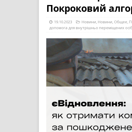
Покроковий алго
19.10.2023
Новини
,
Новини
,
Общее
,
П
допомога для внутрішньо переміщених осі