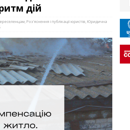
ритм дій
ереселенцам
,
Роз'яснення і публікації юристів
,
Юридична
б