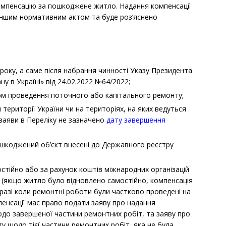
омпенсацію за пошкоджене житло. Надання компенсації
іншим нормативним актом та буде роз’яснено
року, а саме після набрання чинності Указу Президента
у в Україні» від 24.02.2022 №64/2022;
м проведення поточного або капітального ремонту;
території України чи на територіях, на яких ведуться
я заяви в Переліку не зазначено
дату завершення
;
ошкоджений об’єкт внесені до Державного реєстру
тійно або за рахунок коштів міжнародних організацій
 (якщо житло було відновлено самостійно, компенсація
 разі коли ремонтні роботи були частково проведені на
енсації має право подати заяву про надання
одо завершеної частини ремонтних робіт, та заяву про
 щодо тієї частини ремонтних робіт, яка не була