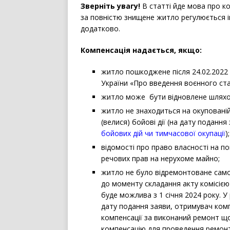
Зверніть увагу!
В статті йде мова про к
за повністю знищене житло регулюється 
додатково.
Компенсація надається, якщо:
житло пошкоджене після 24.02.2022 
України «Про введення воєнного стан
житло може бути відновлене шляхо
житло не знаходиться на окупованій 
(велися) бойові дії (на дату поданн
бойових дій чи тимчасової окупації
)
відомості про право власності на п
речових прав на нерухоме майно;
житло не було відремонтоване самос
до моменту складання акту комісією
буде можлива з 1 січня 2024 року. У
дату подання заяви, отримувач комп
компенсації за виконаний ремонт щ
компенсацію для проведення ремонту