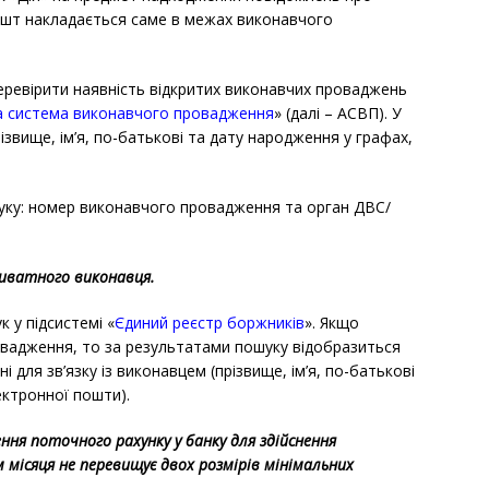
ешт накладається саме в межах виконавчого
еревірити наявність відкритих виконавчих проваджень
 система виконавчого провадження
» (далі – АСВП). У
ізвище, ім’я, по-батькові та дату народження у графах,
.
уку: номер виконавчого провадження та орган ДВС/
риватного виконавця.
 у підсистемі «
Єдиний реєстр боржників
». Якщо
ровадження, то за результатами пошуку відобразиться
 для зв’язку із виконавцем (прізвище, ім’я, по-батькові
ктронної пошти).
ння поточного рахунку у банку для здійснення
 місяця не перевищує двох розмірів мінімальних