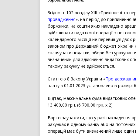
Згідно п. 10
2
розділу ХІІІ «Прикінцеві та п
провадження
»,
на період до припинення а
боржники, на кошти яких накладено аре
здійснювати видаткові операції з поточно
календарного місяця не перевищує двох ро
законом про Державний бюджет України н
сплачувати податки, збори без урахуванн
визначений для здійснення видаткових оп
такому рахунку не здійснюється.
Статтею 8 Закону України «
Про державний
плату з 01.01.2023 установлено в розмірі 6
Відтак, максимальна сума видаткових оп
13 400,00 грн. (6 700,00 грн. х 2).
Варто зауважити, що у разі накладення а
рахунках в одному банку або на поточних 
операцій має бути визначений лише один 