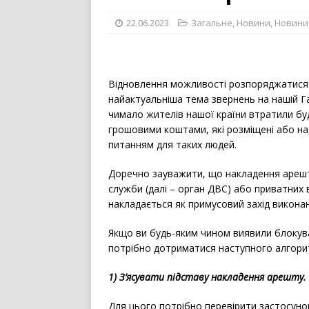
22.06.2023
Загальне
,
Новини
,
Новини
Відновлення можливості розпоряджатися 
найактуальніша тема звернень на нашій Гар
чимало жителів нашої країни втратили бу
грошовими коштами, які розміщені або на
питанням для таких людей.
Доречно зауважити, що накладення арешт
служби (далі – орган ДВС) або приватних 
накладається як примусовий захід викона
Якщо ви будь-яким чином виявили блокува
потрібно дотриматися наступного алгорит
1) З’ясувати підставу накладення арешту.
Для цього потрібно перевірити застосуно