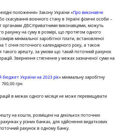
ерехідні положення» Закону України «
Про виконавче
бо скасування воєнного стану в Україні фізичні особи –
шт органами ДВС/приватними виконавцями, можуть
го рахунку на суму в розмірі, що протягом одного
змірів мінімальної заробітної плати, встановленої
а 1 січня поточного календарного року, а також
я такого арешту, за умови що такий поточний рахунок
ерацій. Звернення стягнення у межах зазначеної суми на
 бюджет України на 2023 рік
» мінімальну заробітну
 700,00 грн.
ерацій в межах одного місяця не може перевищувати
решту на кошти, розміщені на декількох поточних
рахунках у різних банках, для здійснення видаткових
поточний рахунок в одному банку.