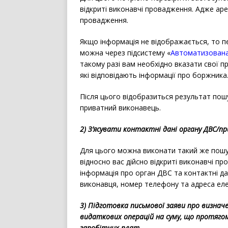
відкриті виконавчі провадження. Адже ар
провадження.
Якщо інформація не відображається, то п
можна через підсистему «
Автоматизована
такому разі вам необхідно вказати свої пр
які відповідають інформації про боржника
Після цього відобразиться результат пош
приватний виконавець.
2) З’ясувати контактні дані органу ДВС/п
Для цього можна виконати такий же пошук
відносно вас дійсно відкриті виконавчі п
інформація про орган ДВС та контактні дані
виконавця, номер телефону та адреса еле
3) Підготовка письмової заяви про визначе
видаткових операцій на суму, що протягом
заробітних плат.