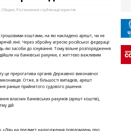
,
Общее
,
Роз'яснення і публікації юристів
грошовими коштами, на які накладено арешт, чи не
ячій лінії. Через збройну агресію російської федерації
дь-які засоби до існування. Тому вільне розпорядження
дійшли на банківські рахунки, є життєво важливим
у це прерогатива органів Державної виконавчої
виконавців. Отже, в більшості випадків, арешт
ння раніше прийнятого судового рішення.
ння власних банківських рахунків (арешт коштів),
му дій:
к «Дія» на предмет надходження повідомлень про