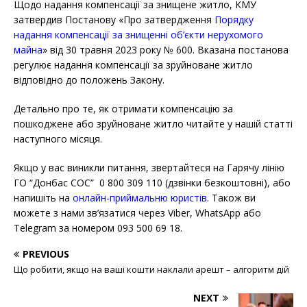
Щодо надання компенсації за знищене житло, КМУ
затвердив Постанову «Про затвердження
Порядку
надання компенсації за знищенні об’єкти нерухомого
майна
» від 30 травня 2023 року № 600. Вказана постанова
регулює надання компенсації за зруйноване житло
відповідно до положень Закону.
Детально про те, як отримати компенсацію за
пошкоджене або зруйноване житло читайте у нашій статті
наступного місяця.
Якщо у вас виникли питання, звертайтеся на Гарячу лінію
ГО “Донбас СОС” 0 800 309 110 (дзвінки безкоштовні), або
напишіть на
онлайн-приймальню юристів
. Також ви
можете з нами зв’язатися через Viber, WhatsApp або
Telegram за номером 093 500 69 18.
PREVIOUS
Що робити, якщо на ваші кошти наклали арешт – алгоритм дій
NEXT