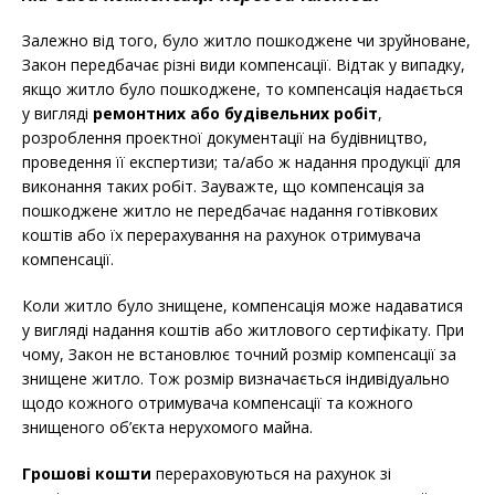
Залежно від того, було житло пошкоджене чи зруйноване,
Закон передбачає різні види компенсації. Відтак у випадку,
якщо житло було пошкоджене, то компенсація надається
у вигляді
ремонтних або будівельних робіт
,
розроблення проектної документації на будівництво,
проведення її експертизи; та/або ж надання продукції для
виконання таких робіт. Зауважте, що компенсація за
пошкоджене житло
не
передбачає надання готівкових
коштів або їх перерахування на рахунок отримувача
компенсації.
Коли житло було знищене, компенсація може надаватися
у вигляді надання коштів або житлового сертифікату. При
чому, Закон не встановлює точний розмір компенсації за
знищене житло. Тож розмір визначається індивідуально
щодо кожного отримувача компенсації та кожного
знищеного об’єкта нерухомого майна.
Грошові кошти
перераховуються на рахунок зі