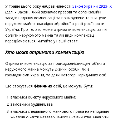
У травні цього року набрав чинності
Закон України 2923-ІХ
(далі – Закон), який визначає правові та організаційні
засади надання компенсації за пошкоджене та знищене
нерухоме майно внаслідок збройної агресії росії проти
України. Про те, хто може отримати компенсацію, за які
об’єкти нерухомого майна та які види компенсації
передбачаються, читайте у нашій статті.
Хто може отримати компенсацію
Отримати компенсацію за пошкоджені/знищені об’єкти
нерухомого майна можуть фізичні особи, які є
громадянами України
, та деякі категорії юридичних осіб.
Що стосується
фізичних осіб
, це можуть бути:
власники об’єкту нерухомого майна;
замовники будівництва;
власники спеціального майнового права на неподільні
житлові об’єкти незавершеного будівництва, майбутні