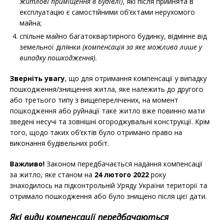
житлові приміщення в будівлі)
, які після прийнята в
експлуатацію є самостійними об’єктами нерухомого
майна;
спільне майно багатоквартирного будинку, відмінне від
земельної ділянки
(компенсація за яке можлива лише у
випадку пошкодження)
.
Зверніть увагу
, що для отримання компенсації у випадку
пошкодження/знищення житла, яке належить до другого
або третього типу з вищеперелічених, на момент
пошкодження або руйнації таке житло вже повинно мати
зведені несучі та зовнішні огороджувальні конструкції. Крім
того, щодо таких об’єктів було отримано право на
виконання будівельних робіт.
Важливо!
Законом передбачається надання компенсації
за житло, яке станом на
24 лютого 2022
року
знаходилось на підконтрольній Уряду України території та
отримало пошкодження або було знищено після цієї дати.
Які види компенсації передбачаються