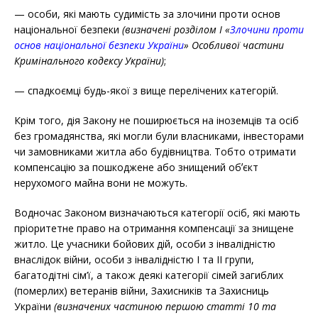
— особи, які мають судимість за злочини проти основ
національної безпеки
(визначені розділом І «
Злочини проти
основ національної безпеки України
» Особливої частини
Кримінального кодексу України)
;
— спадкоємці будь-якої з вище перелічених категорій.
Крім того, дія Закону не поширюється на іноземців та осіб
без громадянства, які могли були власниками, інвесторами
чи замовниками житла або будівництва. Тобто отримати
компенсацію за пошкоджене або знищений обʼєкт
нерухомого майна вони не можуть.
Водночас Законом визначаються категорії осіб, які мають
пріоритетне право на отримання компенсації за
знищене
житло. Це учасники бойових дій, особи з інвалідністю
внаслідок війни, особи з інвалідністю І та ІІ групи,
багатодітні сім’ї, а також деякі категорії сімей загиблих
(померлих) ветеранів війни, Захисників та Захисниць
України
(визначених частиною першою статті 10 та