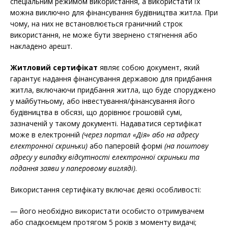
спеціальним режимом використання, а використати їх
можна виключно для фінансування будівництва житла. При
чому, на них не встановлюється граничний строк
використання, не може бути звернено стягнення або
накладено арешт.
Житловий сертифікат
являє собою документ, який
гарантує надання фінансування державою для придбання
житла, включаючи придбання житла, що буде споруджено
у майбутньому, або інвестування/фінансування його
будівництва в обсязі, що дорівнює грошовій сумі,
зазначеній у такому документі. Надаватися сертифікат
може в електронній
(через портал «Дія» або на адресу
електронної скриньки)
або паперовій формі
(на поштову
адресу у випадку відсутності електронної скриньки та
подання заяви у паперовому вигляді)
.
Використання сертифікату включає деякі особливості:
— його необхідно використати особисто отримувачем
або спадкоємцем протягом 5 років з моменту видачі;