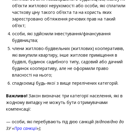
об’єкти житлової нерухомості або особи, які сплатили
часткову ціну такого об’єкта та на користь яких
зареєстровано обтяження речових прав на такий
об’єкт;
особи, які здійснили інвестування/фінансування
будівництва;
члени житлово-будівельних (житлових) кооперативів,
які викупили квартиру, інше житлове приміщення в
будівлі, будинок садибного типу, садовий або дачний
будинок кооперативу, але не оформили право
власності на нього;
спадкоємці будь-якої з вище перелічених категорій.
Важливо!
Закон визначає три категорії населення, які в
жодному випадку
не можуть
бути отримувачами
компенсації:
— особи, які перебувають під дією санкцій
(відповідно до
ЗУ «
Про санкції
»)
;