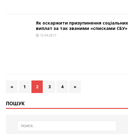
Як оскаржити призупинення соціальних
виплат за так званими «списками СБУ»
12.04.2017
«
1
2
3
4
»
ПОШУК