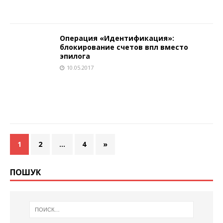
Операция «Идентификация»:
блокирование счетов впл вместо
эпилога
10.05.2017
1
2
…
4
»
ПОШУК