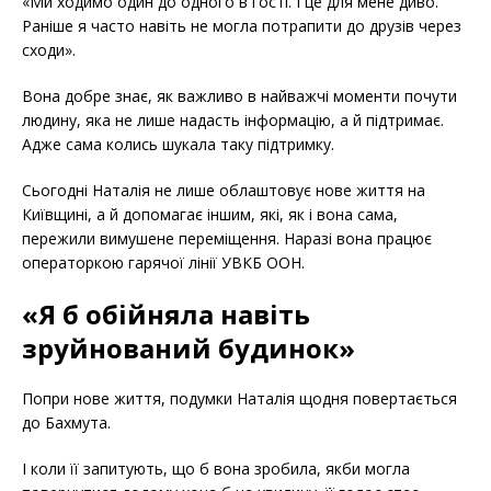
«Ми ходимо один до одного в гості. І це для мене диво.
Раніше я часто навіть не могла потрапити до друзів через
сходи».
Вона добре знає, як важливо в найважчі моменти почути
людину, яка не лише надасть інформацію, а й підтримає.
Адже сама колись шукала таку підтримку.
Сьогодні Наталія не лише облаштовує нове життя на
Київщині, а й допомагає іншим, які, як і вона сама,
пережили вимушене переміщення. Наразі вона працює
операторкою гарячої лінії УВКБ ООН.
«Я б обійняла навіть
зруйнований будинок»
Попри нове життя, подумки Наталія щодня повертається
до Бахмута.
І коли її запитують, що б вона зробила, якби могла