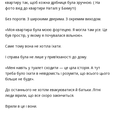
квартиру так, щоб кожна дрібниця була зручною. ( На
фото вхід до квартири Наталі у Бахмуті)
Без порогів. З широкими дверима. З окремим виходом.
«Моя квартира була моєю фортецею. Я могла там усе. Це
був простір, у якому я почувалася вільною».
Саме тому вона не хотіла їхати.
І справа була не лише у прив’язаності до дому.
«Мені навіть у туалет сходити — це ціла історія. А тут
треба було їхати в невідомість і розуміти, що всього цього
більше не буде».
До останнього не хотіли евакуюватися й батьки. Літні
люди вірили, що все скоро закінчиться.
Вірили в це і вони.