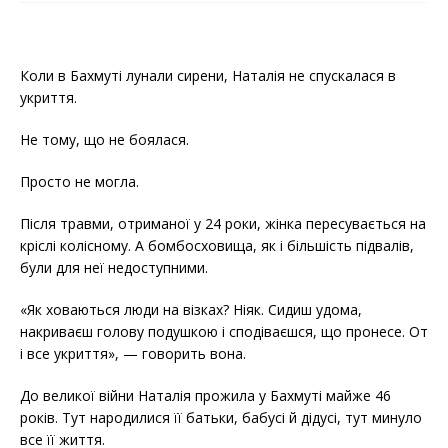
Коли в Бахмуті лунали сирени, Наталія не спускалася в
укриття.
Не тому, що не боялася.
Просто не могла.
Після травми, отриманої у 24 роки, жінка пересувається на
кріслі колісному. А бомбосховища, як і більшість підвалів,
були для неї недоступними.
«Як ховаються люди на візках? Ніяк. Сидиш удома,
накриваєш голову подушкою і сподіваєшся, що пронесе. От
і все укриття», — говорить вона.
До великої війни Наталія прожила у Бахмуті майже 46
років. Тут народилися її батьки, бабусі й дідусі, тут минуло
все її життя.