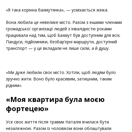
«Я така корінна бахмутянка», — усміхається жінка.
Вона любила це невелике місто. Разом з іншими членами
громадської організації людей з інвалідністю роками
працювала над тим, щоб Бахмут був доступним для всіх.
Пандуси, підйомники, безбар’єрні маршрути, доступний
транспорт — у це вкладали не лише сили, а й душу.
«Ми дуже любили своє місто. Хотіли, щоб людям було
зручно жити. Воно було красивим, затишним, таким
рідним».
«Моя квартира була моєю
фортецею»
Усе своє життя після травми Наталія вчилася бути
незалежною. Разом із чоловіком вони облаштували