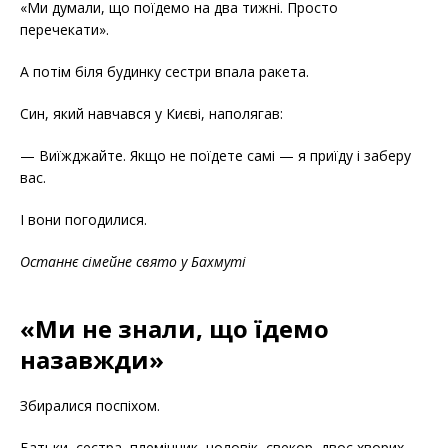
«Ми думали, що поїдемо на два тижні. Просто
перечекати».
А потім біля будинку сестри впала ракета.
Син, який навчався у Києві, наполягав:
— Виїжджайте. Якщо не поїдете самі — я приїду і заберу
вас.
І вони погодилися.
Останнє сімейне свято у Бахмуті
«Ми не знали, що їдемо
назавжди»
Збиралися поспіхом.
Батьки, сестра, племінник, чоловік, свекор, двоє хворих