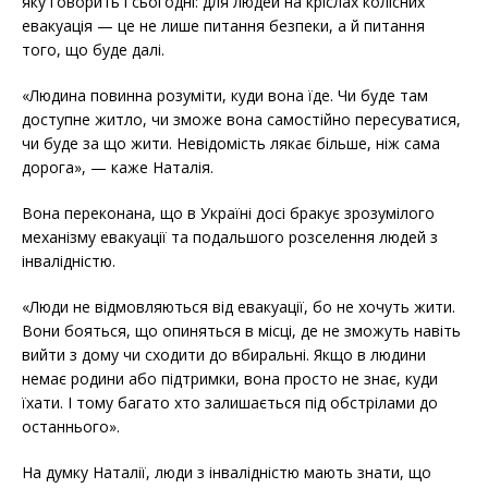
яку говорить і сьогодні: для людей на кріслах колісних
евакуація — це не лише питання безпеки, а й питання
того, що буде далі.
«Людина повинна розуміти, куди вона їде. Чи буде там
доступне житло, чи зможе вона самостійно пересуватися,
чи буде за що жити. Невідомість лякає більше, ніж сама
дорога», — каже Наталія.
Вона переконана, що в Україні досі бракує зрозумілого
механізму евакуації та подальшого розселення людей з
інвалідністю.
«Люди не відмовляються від евакуації, бо не хочуть жити.
Вони бояться, що опиняться в місці, де не зможуть навіть
вийти з дому чи сходити до вбиральні. Якщо в людини
немає родини або підтримки, вона просто не знає, куди
їхати. І тому багато хто залишається під обстрілами до
останнього».
На думку Наталії, люди з інвалідністю мають знати, що