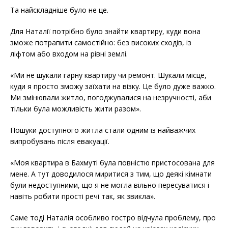
Та найскладніше було не це.
Для Наталії потрібно було знайти квартиру, куди вона
зможе потрапити самостійно: без високих сходів, із
ліфтом або входом на рівні землі.
«Ми не шукали гарну квартиру чи ремонт. Шукали місце,
куди я просто зможу заїхати на візку. Це було дуже важко.
Ми змінювали житло, погоджувалися на незручності, аби
тільки була можливість жити разом».
Пошуки доступного житла стали одним із найважчих
випробувань після евакуації.
«Моя квартира в Бахмуті була повністю пристосована для
мене. А тут доводилося миритися з тим, що деякі кімнати
були недоступними, що я не могла вільно пересуватися і
навіть робити прості речі так, як звикла».
Саме тоді Наталія особливо гостро відчула проблему, про