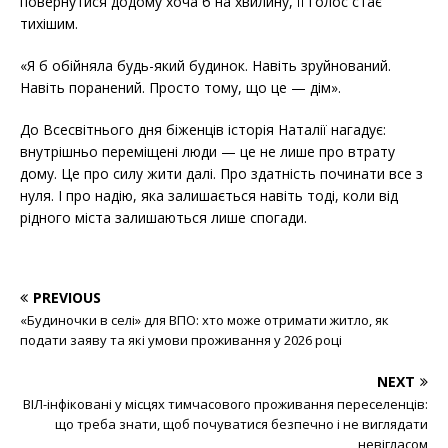
повернутися додому хоча б на хвилину, її голос стає
тихішим.
«Я б обійняла будь-який будинок. Навіть зруйнований.
Навіть поранений. Просто тому, що це — дім».
До Всесвітнього дня біженців історія Наталії нагадує:
внутрішньо переміщені люди — це не лише про втрату
дому. Це про силу жити далі. Про здатність починати все з
нуля. І про надію, яка залишається навіть тоді, коли від
рідного міста залишаються лише спогади.
PREVIOUS
«Будиночки в селі» для ВПО: хто може отримати житло, як
подати заяву та які умови проживання у 2026 році
NEXT
ВІЛ-інфіковані у місцях тимчасового проживання переселенців:
що треба знати, щоб почуватися безпечно і не виглядати
невігласом