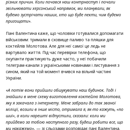
різних причин. Коли почався наш контрнаступ і почали
звільнювати херсонський напрямок, ми планували, як
будемо зустрічати наших, хто що буде пекти, чим будемо
пригощати
».
Пані Валентина каже, що чоловіки готувалися допомагати
військовим: тримали в сховище паливо та пляшки для
коктейлів Молотова. Але для неї самої це ледь не
вартувало життя. Під час перевірки телефона, що
окупанти практикують дуже часто, у неї побачили
телеграм-канали з українськими новинами і листування з
сином, який на той момент вчився на вільній частині
України.
«
А потім вони прийшли обшукувати наш будинок. Тоді і
знайшли в мене схему виготовлення коктейлю Молотова,
яку я закачала з інтернету. Мене забрали до так званої
міліції, возили в інше місто, отримала я, як-то кажуть, «по
шиї», а коли нарешті відпустили, сказали: коли ми
прийдемо за тобою наступного разу, будеш робити все, що
ми накажемо
», — зі сльозами розповідає пані Валентина.