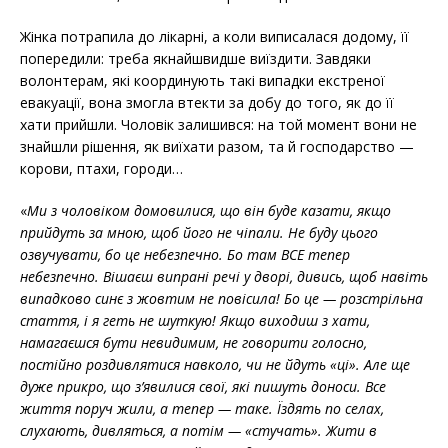
Жінка потрапила до лікарні, а коли виписалася додому, її
попередили: треба якнайшвидше виїздити. Завдяки
волонтерам, які координують такі випадки екстреної
евакуації, вона змогла втекти за добу до того, як до її
хати прийшли. Чоловік залишився: на той момент вони не
знайшли рішення, як виїхати разом, та й господарство —
корови, птахи, городи…
«
Ми з чоловіком домовилися, що він буде казати, якщо
прийдуть за мною, щоб його не чіпали. Не буду цього
озвучувати, бо це небезпечно. Бо там ВСЕ тепер
небезпечно. Вішаєш випрані речі у дворі, дивись, щоб навіть
випадково синє з жовтим не повісила! Бо це — розстрільна
стаття, і я геть не шуткую! Якщо виходиш з хати,
намагаєшся бути невидимим, не говорити голосно,
постійно роздивлятися навколо, чи не йдуть «ці». Але ще
дуже прикро, що з’явилися свої, які пишуть доноси. Все
життя поруч жили, а тепер — таке. Їздять по селах,
слухають, дивляться, а потім — «стучать». Жити в