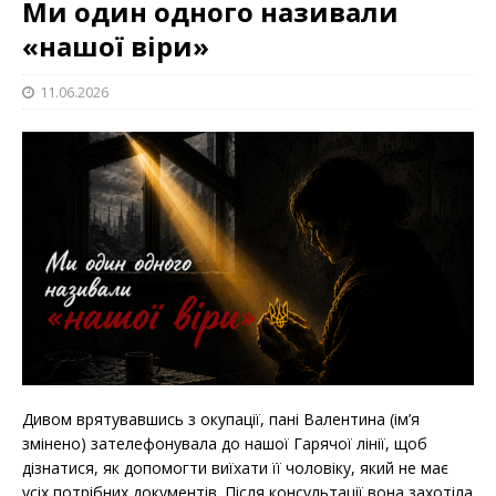
Ми один одного називали
«нашої віри»
11.06.2026
Дивом врятувавшись з окупації, пані Валентина (ім’я
змінено) зателефонувала до нашої Гарячої лінії, щоб
дізнатися, як допомогти виїхати її чоловіку, який не має
усіх потрібних документів. Після консультації вона захотіла