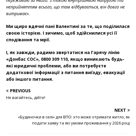
переживаю за нього: з такою внутрішньою напругою та
неприйняттям всього, що там відбувається, він довго не
витримає
».
Ми щиро вдячні пані Валентині за те, що поділилася
своєю історією. І зичимо, щоб здійснилися усі її
сподівання та мрії.
І, як завжди, радимо звертатися на Гарячу лінію
«Донбас СОС», 0800 309 110, якщо виникають будь-
які юридичні проблеми, або ви потребуєте
додаткової інформації з питання виїзду, евакуації
або іншого питання.
PREVIOUS
Не вагайтесь, дійте!
NEXT
«Будиночки в селі» для ВПО: хто може отримати житло, як
подати заяву та які умови проживання у 2026 році