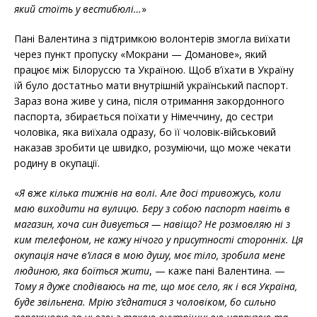
який стоїть у вестибюлі…
»
Пані Валентина з підтримкою волонтерів змогла виїхати
через пункт пропуску «Мокрани — Доманове», який
працює між Білоруссю та Україною. Щоб в’їхати в Україну
їй було достатньо мати внутрішній український паспорт.
Зараз вона живе у сина, після отримання закордонного
паспорта, збирається поїхати у Німеччину, до сестри
чоловіка, яка виїхала одразу, бо її чоловік-військовий
наказав зробити це швидко, розуміючи, що може чекати
родину в окупації.
«
Я вже кілька тижнів на волі. Але досі тривожусь, коли
маю виходити на вулицю. Беру з собою паспорт навіть в
магазин, хоча син дивується — навіщо? Не розмовляю ні з
ким телефоном, не кажу нічого у присутності сторонніх. Ця
окупація наче в’їлася в мою душу, моє тіло, зробила мене
людиною, яка боїться жити
, — каже пані Валентина. —
Тому я дуже сподіваюсь на те, що моє село, як і вся Україна,
буде звільнена. Мрію з’єднатися з чоловіком, бо сильно