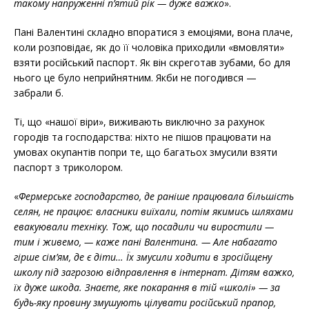
такому напруженні п’ятий рік — дуже важко
».
Пані Валентині складно впоратися з емоціями, вона плаче,
коли розповідає, як до її чоловіка приходили «вмовляти»
взяти російський паспорт. Як він скреготав зубами, бо для
нього це було неприйнятним. Якби не погодився —
забрали б.
Ті, що «нашої віри», виживають виключно за рахунок
городів та господарства: ніхто не пішов працювати на
умовах окупантів попри те, що багатьох змусили взяти
паспорт з триколором.
«
Фермерське господарство, де раніше працювала більшість
селян, не працює: власники виїхали, потім якимись шляхами
евакуювали техніку. Тож, що посадили чи виростили —
тим і живемо, — каже пані Валентина. — Але набагато
гірше сім’ям, де є діти… Їх змусили ходити в зросійщену
школу під загрозою відправлення в інтернат. Дітям важко,
їх дуже шкода. Знаєте, яке покарання в тій «школі» — за
будь-яку провину змушують цілувати російський прапор,