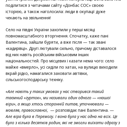
поділитися з читачами сайту «Донбас СОС» своєю
історією, а також наголосила: люди в окупації дуже
чекають на звільнення!
Село на півдні України захопили у перші місяці
повномасштабного вторгнення. Спочатку, каже пані
Валентина, зайшли буряти, а вже після — так звані
«кадирівці». Другі лютували сильно, причому діставалося
від них навіть російським військовим інших
національностей. Про місцевих і казати нема чого: село
майже «вмерло», усі сиділи по хатах, на вулицю виходили
вкрай рідко, намагалися заховати автівки,
сільськогосподарську техніку.
«Але навіть у таких умовах у нас створився такий
таємний «гурток», ми називали один одного — «нашої
віри», а якщо хтось сторонній питав, уточнювали —
мовляв, православної,
— розповідає пані Валентина. —
Але віра була в Перемогу. І вона була у нас одна на всіх. Це
було з кілька десятків родин, які не змогли виїхати одразу з